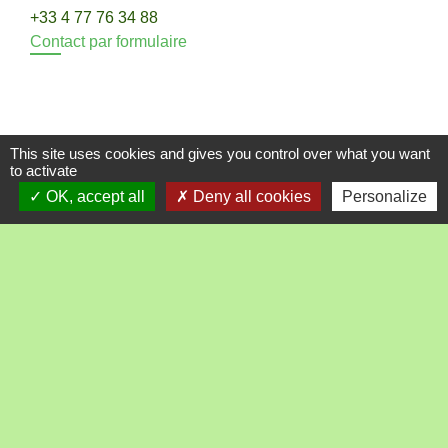
+33 4 77 76 34 88
Contact par formulaire
This site uses cookies and gives you control over what you want
to activate
OK, accept all
Deny all cookies
Personalize
Liens
Loire Forez Agglo
Préfecture de la Loire
Le département
La Région
Loire tourisme
Mentions légales
-
Politique de confidentialité
-