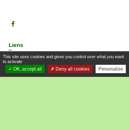
Liens
This site uses cookies and gives you control over what you want
Loire Forez Agglo
to activate
Préfecture de la Loire
OK, accept all
Deny all cookies
Personalize
Le département
La Région
Loire tourisme
Mentions légales
-
Politique de confidentialité
-
Accessibilité
-
Plan du site
-
Gestion des cookies