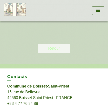
menu
Retour
Contacts
Commune de Boisset-Saint-Priest
15, rue de Bellevue
42560 Boisset-Saint-Priest - FRANCE
+33 4 77 76 34 88