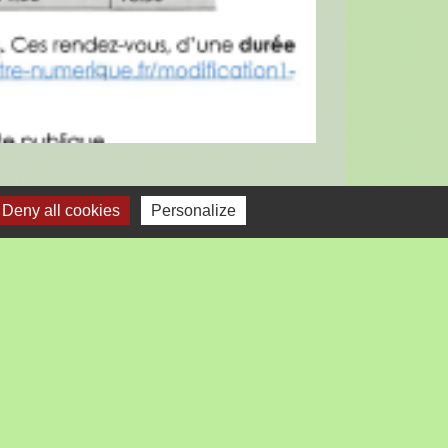
Deny all cookies
Personalize
Liens
Loire Forez Agglo
Préfecture de la Loire