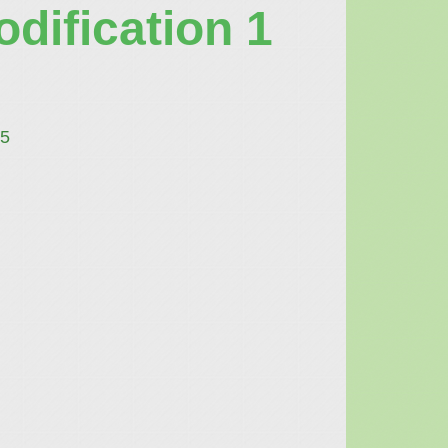
dification 1
45