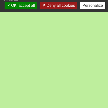
OK, accept all
Deny all cookies
Personalize
Liens
Loire Forez Agglo
Préfecture de la Loire
Le département
La Région
Loire tourisme
Mentions légales
-
Politique de confidentialité
-
Accessibilité
-
Plan du site
-
Gestion des cookies
Site créé en partenariat avec Réseau des Communes