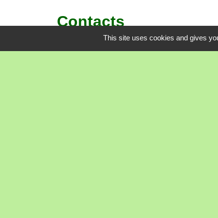
Contacts
This site uses cookies and gives you
Commune de Boisset-Saint-Priest
15, rue de Bellevue
42560 Boisset-Saint-Priest - FRANCE
+33 4 77 76 34 88
Contact par formulaire
Mentions légales
-
Politique de confidenti