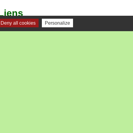
Liens
Deny all cookies
Personalize
Loire Forez Agglo
Préfecture de la Loire
Le département
La Région
Loire tourisme
s