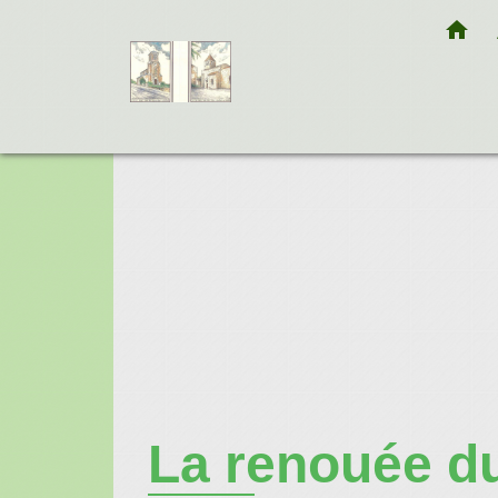
home
La renouée d