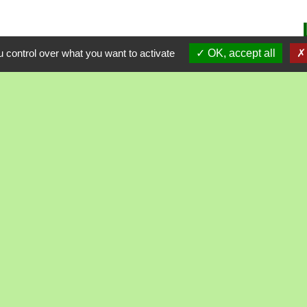
 control over what you want to activate
OK, accept all
alité
-
Accessibilité
-
Plan du site
-
Gestion des cookie