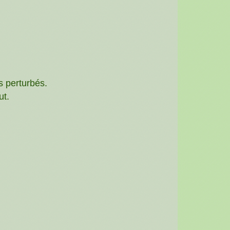
s perturbés.
ut.